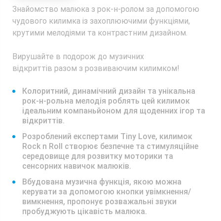
Знайомство малюка з рок-н-ролом за допомогою
чудового килимка із захоплюючими функціями,
крутими мелодіями та контрастним дизайном.
Вирушайте в подорож до музичних
відкриттів разом з розвиваючим килимком!
Колоритний, динамічний дизайн та унікальна
рок-н-рольна мелодія роблять цей килимок
ідеальним компаньйоном для щоденних ігор та
відкриттів.
Розроблений експертами Tiny Love, килимок
Rock n Roll створює безпечне та стимуляційне
середовище для розвитку моторики та
сенсорних навичок малюків.
Вбудована музична функція, якою можна
керувати за допомогою кнопки увімкнення/
вимкнення, пропонує розважальні звуки
пробуджують цікавість малюка.