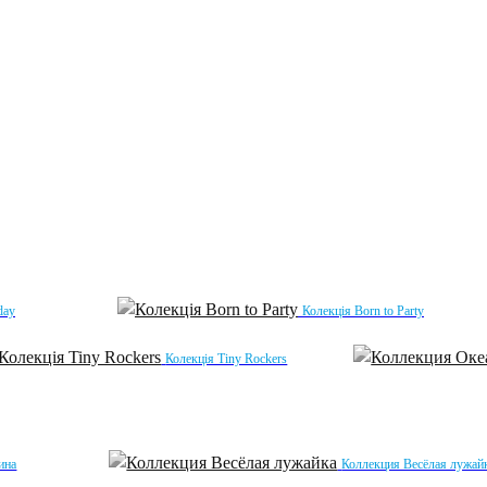
day
Колекція Born to Party
Колекція Tiny Rockers
ина
Коллекция Весёлая лужай