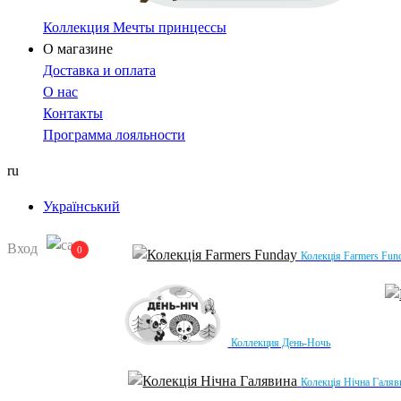
Коллекция Мечты принцессы
О магазине
Доставка и оплата
О нас
Контакты
Программа лояльности
ru
Український
Вход
0
Колекція Farmers Fun
Коллекция День-Ночь
Колекція Нічна Галяв