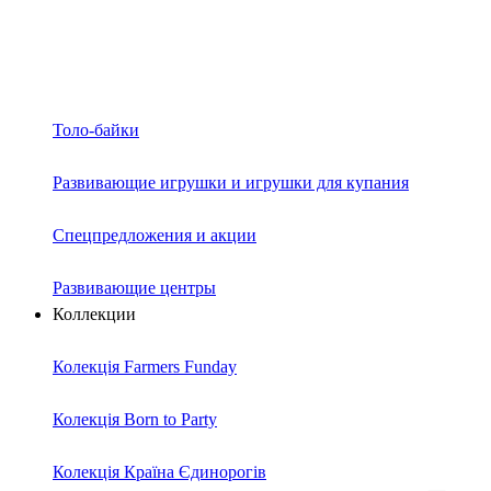
Толо-байки
Развивающие игрушки и игрушки для купания
Спецпредложения и акции
Развивающие центры
Коллекции
Колекція Farmers Funday
Колекція Born to Party
Колекція Країна Єдинорогів