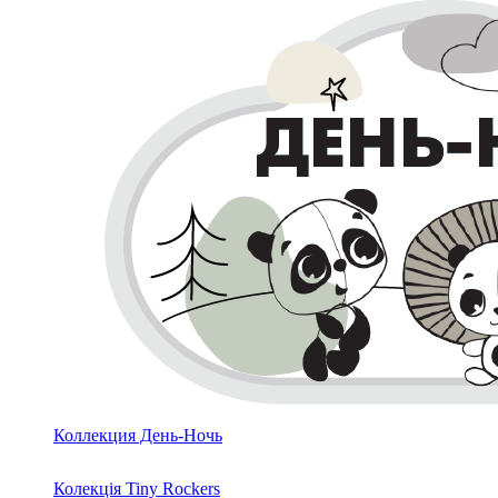
Коллекция День-Ночь
Колекція Tiny Rockers