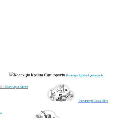
Колекція Країна Єдинорогів
Коллекция Океан
Коллекция Бохо Шик
ка