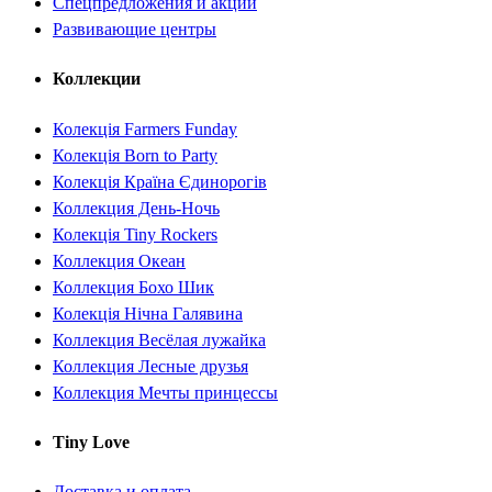
Спецпредложения и акции
Развивающие центры
Коллекции
Колекція Farmers Funday
Колекція Born to Party
Колекція Країна Єдинорогів
Коллекция День-Ночь
Колекція Tiny Rockers
Коллекция Океан
Коллекция Бохо Шик
Колекція Нічна Галявина
Коллекция Весёлая лужайка
Коллекция Лесные друзья
Коллекция Мечты принцессы
Tiny Love
Доставка и оплата