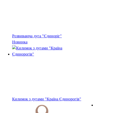
Розвиваюча дуга "Єдиноріг"
Новинка
Килимок з дугами "Країна Єдинорогів"