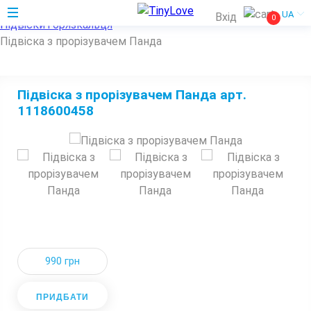
Home
UA
Вхід
0
Підвіски і брязкальця
Підвіска з прорізувачем Панда
Підвіска з прорізувачем Панда арт.
1118600458
990 грн
ПРИДБАТИ