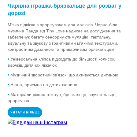
Чарівна іграшка-брязкальце для розваг у
дорозі
М'яка підвіска з прорізувачем для малюків. Чорно-біла
музична Панда від Tiny Love надихає на дослідження та
забезпечує багату сенсорну стимуляцію: тактильну,
візуальну та звукову з грайливими м'якими текстурами,
контрастним дизайном та привабливим брязкальцем.
•
Універсальна кліпса підходить до більшості колисок,
візочків, дитячих ліжечок
•
Музичний зворотний зв'язок, що активується дитиною
•
Ніжна, приємна на дотик тканина
•
Матеріали різних текстур, брязкальце, зручне кільце,
прорізувач
ЧИТАТИ БІЛЬШЕ
Відвідай наш Інстаграм