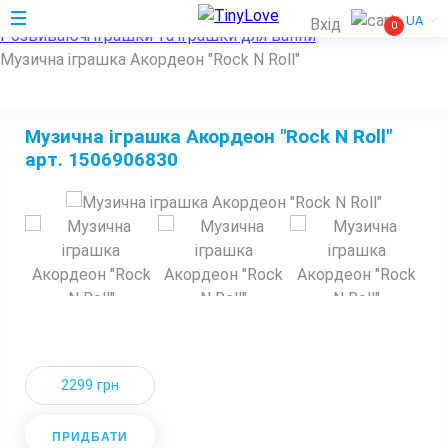
Home
UA
Вхід
0
Розвиваючі іграшки та іграшки для ванни
Музична іграшка Акордеон "Rock N Roll"
Музична іграшка Акордеон "Rock N Roll"
арт. 1506906830
2299 грн
ПРИДБАТИ