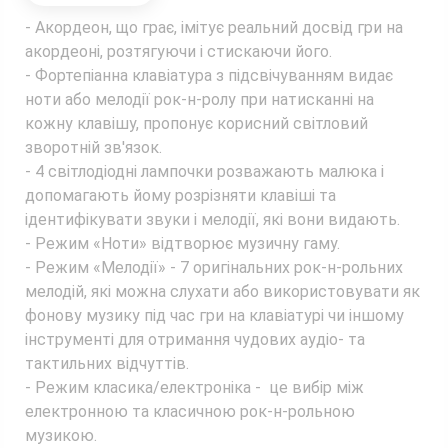
- Акордеон, що грає, імітує реальний досвід гри на
акордеоні, розтягуючи і стискаючи його.
- Фортепіанна клавіатура з підсвічуванням видає
ноти або мелодії рок-н-ролу при натисканні на
кожну клавішу, пропонує корисний світловий
зворотній зв'язок.
- 4 світлодіодні лампочки розважають малюка і
допомагають йому розрізняти клавіші та
ідентифікувати звуки і мелодії, які вони видають.
- Режим «Ноти» відтворює музичну гаму.
- Режим «Мелодії» - 7 оригінальних рок-н-рольних
мелодій, які можна слухати або використовувати як
фонову музику під час гри на клавіатурі чи іншому
інструменті для отримання чудових аудіо- та
тактильних відчуттів.
- Режим класика/електроніка - це вибір між
електронною та класичною рок-н-рольною
музикою.